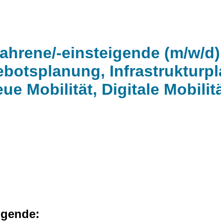
ahrene/-einsteigende (m/w/d)
botsplanung, Infrastrukturp
ue Mobilität, Digitale Mobili
igende: