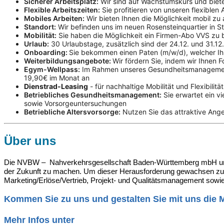
Sicherer Arbeitsplatz:
Wir sind auf Wachstumskurs und bieten
Flexible Arbeitszeiten:
Sie profitieren von unseren flexiblen 
Mobiles Arbeiten:
Wir bieten Ihnen die Möglichkeit mobil zu
Standort:
Wir befinden uns im neuen Rosensteinquartier in St
Mobilität:
Sie haben die Möglichkeit ein Firmen-Abo VVS zu 
Urlaub:
30 Urlaubstage, zusätzlich sind der 24.12. und 31.12. f
Onboarding:
Sie bekommen einen Paten (m/w/d), welcher Ihn
Weiterbildungsangebote:
Wir fördern Sie, indem wir Ihnen 
Egym-Wellpass:
Im Rahmen unseres Gesundheitsmanagements 
19,90€ im Monat an
Dienstrad-Leasing
- für nachhaltige Mobilität und Flexibilität
Betriebliches Gesundheitsmanagement:
Sie erwartet ein 
sowie Vorsorgeuntersuchungen
Betriebliche Altersvorsorge:
Nutzen Sie das attraktive Ang
Über uns
Die NVBW – Nahverkehrsgesellschaft Baden-Württemberg mbH unter
der Zukunft zu machen. Um dieser Herausforderung gewachsen zu se
Marketing/Erlöse/Vertrieb, Projekt- und Qualitätsmanagement sowie 
Kommen Sie zu uns und gestalten Sie mit uns die M
Mehr Infos unter