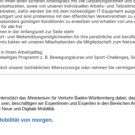
 Ihnen einen sicheren Arbeitsplatz mit viel Gestaltungsfreiheit und
Arbeitszeiten, sowie von unseren individuellen Arbeits- und Teilzeitm
 arbeiten, dafür werden Sie mit dem notwendigen IT-Equipment ausg
uttgart und sind problemlos mit den öffentlichen Verkehrsmitteln zu 
besonders günstigen Konditionen zu erwerben und erhalten von uns 
ür alle frei
en in der Anfangszeit zur Seite steht
Fort- und Weiterbildungsmöglichkeiten für Ihre persönliche und beruf
bieten wir unseren Mitarbeitenden die Mitgliedschaft zum Netzwer
 in Ihrem Arbeitsalltag
vielseitiges Programm z. B. Bewegungskurse und Sport-Challenges,
ebot unserer betrieblichen Altersvorsorge oder nehmen Sie vermöge
stützt das Ministerium für Verkehr Baden-Württemberg dabei, das 
in, beschäftigen wir Expertinnen und Experten in den Bereichen An
Neue und Digitale Mobilität.
obilität von morgen.