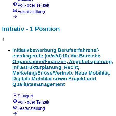
Voll- oder Teilzeit
Festanstellung
Initiativ
- 1 Position
1
Initiativbewerbung Berufserfahrene/-
einsteigende (m/w/d) für die Bereiche
Organisation/Finanzen, Angebotsplanung,
Infrastrukturplanung, Recht,
Marketing/Erlöse/Vertrieb, Neue Mobilität,
Digitale Mobilität sowie Projekt-und
Qualitätsmanagement
Stuttgart
Voll- oder Teilzeit
Festanstellung