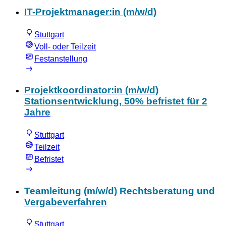
IT-Projektmanager:in (m/w/d)
Stuttgart
Voll- oder Teilzeit
Festanstellung
Projektkoordinator:in (m/w/d)
Stationsentwicklung, 50% befristet für 2
Jahre
Stuttgart
Teilzeit
Befristet
Teamleitung (m/w/d) Rechtsberatung und
Vergabeverfahren
Stuttgart